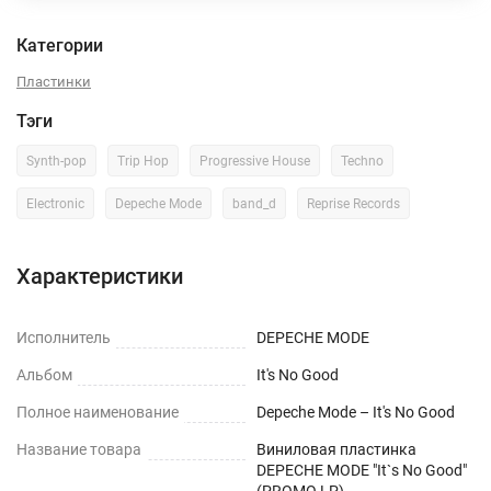
Категории
Пластинки
Тэги
Synth-pop
Trip Hop
Progressive House
Techno
Electronic
Depeche Mode
band_d
Reprise Records
Характеристики
Исполнитель
DEPECHE MODE
Альбом
It's No Good
Полное наименование
Depeche Mode – It's No Good
Название товара
Виниловая пластинка
DEPECHE MODE "It`s No Good"