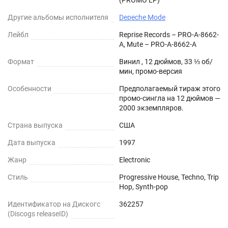
(PROMO LP)
Другие альбомы исполнителя
Depeche Mode
Лейбл
Reprise Records – PRO-A-8662-
A, Mute – PRO-A-8662-A
Формат
Винил , 12 дюймов, 33 ⅓ об/
мин, промо-версия
Особенности
Предполагаемый тираж этого
промо-сингла на 12 дюймов —
2000 экземпляров.
Страна выпуска
США
Дата выпуска
1997
Жанр
Electronic
Стиль
Progressive House, Techno, Trip
Hop, Synth-pop
Идентификатор на Дискогс
362257
(Discogs releaseID)