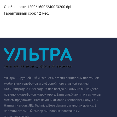
Особенности 1200/1600/2400/3200 dpi
Гарантийный срок 12 мес.
Ультра — крупнейший интернет магазин виниловых пластинок,
мобильных телефонов и цифровой портативной техники
Калининграда с 1999 года. У нас всегда в наличии вы найдете
новинки смартфонов марок Apple, Samsung, Xiaomi. А так же мы
можем предложить Вам наушники марок Sennheiser, Sony, AKG,
Harman Kardon, JBL, Technics, Beyerdynamic и многих других. В
наличии огромный выбор виниловых пластинок и
проигрывателей.