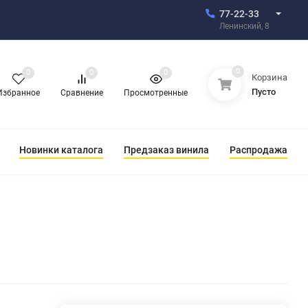
77-22-33
Ленинский, 8
0
0
0
0
Корзина
Пусто
Избранное
Сравнение
Просмотренные
Новинки каталога
Предзаказ винила
Распродажа