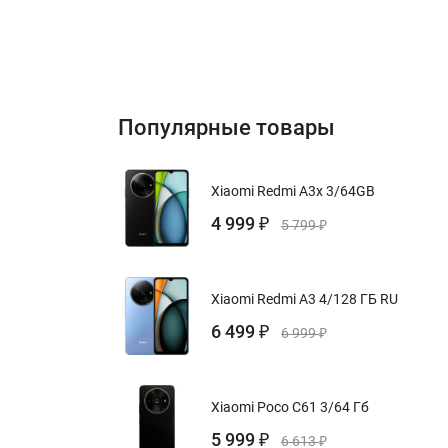
Популярные товары
Xiaomi Redmi A3x 3/64GB
4 999
₽
5 799
₽
Xiaomi Redmi A3 4/128 ГБ RU
6 499
₽
6 999
₽
Xiaomi Poco C61 3/64 Гб
5 999
₽
6 613
₽