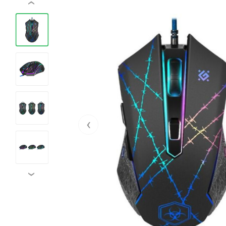
‹
‹
›