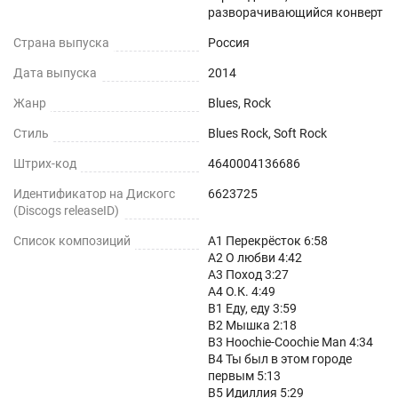
разворачивающийся конверт
Страна выпуска
Россия
Дата выпуска
2014
Жанр
Blues, Rock
Стиль
Blues Rock, Soft Rock
Штрих-код
4640004136686
Идентификатор на Дискогс
6623725
(Discogs releaseID)
Список композиций
A1 Перекрёсток 6:58
A2 О любви 4:42
A3 Поход 3:27
A4 О.К. 4:49
B1 Еду, еду 3:59
B2 Мышка 2:18
B3 Hoochie-Coochie Man 4:34
B4 Ты был в этом городе
первым 5:13
B5 Идиллия 5:29