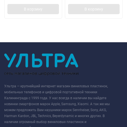
В корзину
В корзину
Ультра — крупнейший интернет магазин виниловых пластинок,
мобильных телефонов и цифровой портативной техники
Калининграда с 1999 года. У нас всегда в наличии вы найдете
новинки смартфонов марок Apple, Samsung, Xiaomi. А так же мы
можем предложить Вам наушники марок Sennheiser, Sony, AKG,
Harman Kardon, JBL, Technics, Beyerdynamic и многих других. В
наличии огромный выбор виниловых пластинок и