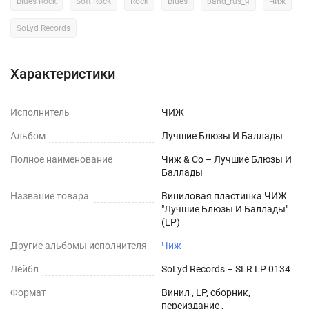
Blues Rock
Soft Rock
Rock
Blues
band_rus_ч
Чиж
SoLyd Records
Характеристики
Исполнитель
ЧИЖ
Альбом
Лучшие Блюзы И Баллады
Полное наименование
Чиж & Co – Лучшие Блюзы И
Баллады
Название товара
Виниловая пластинка ЧИЖ
"Лучшие Блюзы И Баллады"
(LP)
Другие альбомы исполнителя
Чиж
Лейбл
SoLyd Records – SLR LP 0134
Формат
Винил , LP, сборник,
переиздание ,