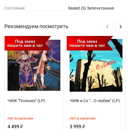
Состояние
Sealed (S) Запечатанная
‹
›
Рекомендуем посмотреть
Под заказ
Под заказ
пишите нам в чат
пишите нам в чат
ЧИЖ "Полонез" (LP)
ЧИЖ и Co "...О любви" (LP)
Нет в наличии
Нет в наличии
4 499
3 999
₽
₽