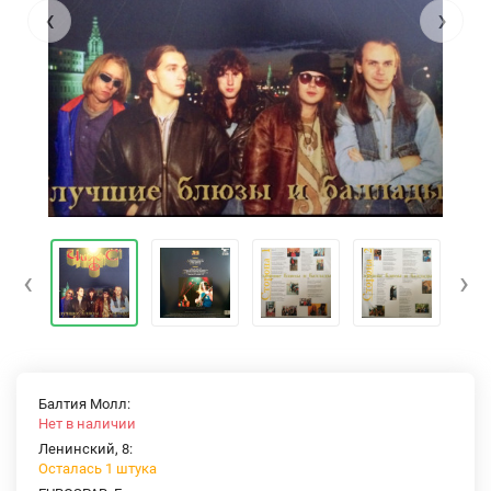
‹
›
‹
›
Балтия Молл:
Нет в наличии
Ленинский, 8:
Осталась 1 штука