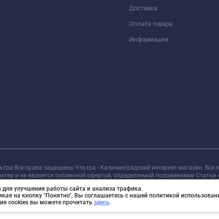
Доставка
Оплата товара
Информация
льтра Все права защищены Ультра - Калининградский интернет-магазин. Все
актер и не является публичной офертой, определяемой положениями Статьи 
 для улучшения работы сайта и анализа трафика.
икая на кнопку "Понятно", Вы соглашаетесь с нашей политикой использовани
ия cookies вы можете прочитать
здесь
.