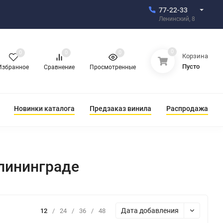
77-22-33
Ленинский, 8
0
0
0
0
Корзина
Пусто
Избранное
Сравнение
Просмотренные
Новинки каталога
Предзаказ винила
Распродажа
алининграде
Дата добавления
12
/
24
/
36
/
48