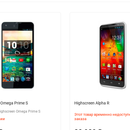
 Omega Prime S
Highscreen Alpha R
ghscreen Omega Prime S
Этот товар временно недоступ
чии
заказа