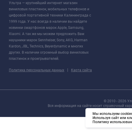
Ультра — крупнейший интернет магазин
виниловых пластинок, мобильных телефонов и
цифровой портативной техники Калининграда с
1999 года. У нас всегда в наличии вы найдете
новинки смартфонов марок Apple, Samsung,
Xiaomi. А так же мы можем предложить Вам
наушники марок Sennheiser, Sony, AKG, Harman
Kardon, JBL, Technics, Beyerdynamic и многих
других. В наличии огромный выбор виниловых
пластинок и проигрывателей.
|
Политика персональных данных
Карта сайта
© 2010 - 2026 У
Вся информация на сайте носит справочный хар
Мы используем cookies
Используя сайт или кл
Политику использован