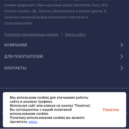
можем предложить Вам наушники марок Sennheiser, Sony, AKG,
Harman Kardon, JBL, Technics, Beyerdynamic и многих других. В
наличии огромный выбор виниловых пластинок и
проигрывателей.
|
Политика персональных данных
Карта сайта
КОМПАНИЯ
ДЛЯ ПОКУПАТЕЛЕЙ
КОНТАКТЫ
Мы используем cookies для улучшения работы
© 2010 - 2026 Ультра Все права защищены Ультра - Калининградский
сайта и анализа трафика.
интернет-магазин. Все права защищены.
Используя сайт или кликая на кнопку "Понятно",
Вся информация на сайте носит справочный характер и не является
Понятно
Вы соглашаетесь с нашей политикой
публичной офертой, определяемой положениями Статьи 437 Гражданского
использования cookies.
Политику использования cookies вы можете
кодекса Российской Федерации
прочитать
здесь
.