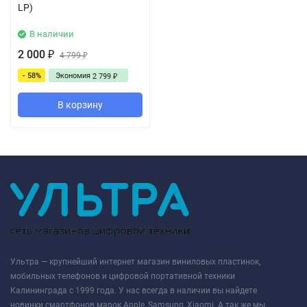
LP)
В наличии
2 000
₽
4 799
₽
- 58%
Экономия
2 799
₽
В корзину
Ультра — крупнейший интернет магазин виниловых пластинок,
мобильных телефонов и цифровой портативной техники
Калининграда с 1999 года. У нас всегда в наличии вы найдете
новинки смартфонов марок Apple, Samsung, Xiaomi. А так же мы