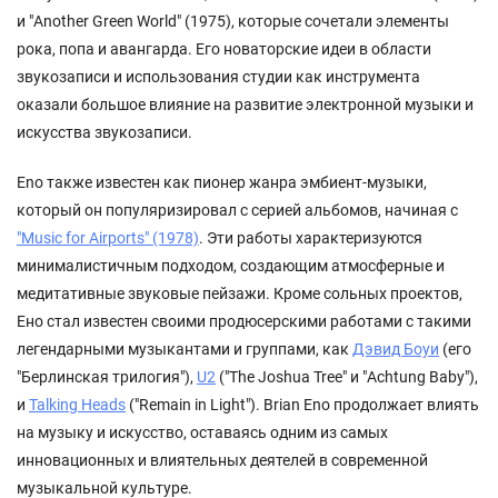
и "Another Green World" (1975), которые сочетали элементы
рока, попа и авангарда. Его новаторские идеи в области
звукозаписи и использования студии как инструмента
оказали большое влияние на развитие электронной музыки и
искусства звукозаписи.
Eno также известен как пионер жанра эмбиент-музыки,
который он популяризировал с серией альбомов, начиная с
"Music for Airports" (1978)
. Эти работы характеризуются
минималистичным подходом, создающим атмосферные и
медитативные звуковые пейзажи. Кроме сольных проектов,
Ено стал известен своими продюсерскими работами с такими
легендарными музыкантами и группами, как
Дэвид Боуи
(его
"Берлинская трилогия"),
U2
("The Joshua Tree" и "Achtung Baby"),
и
Talking Heads
("Remain in Light"). Brian Eno продолжает влиять
на музыку и искусство, оставаясь одним из самых
инновационных и влиятельных деятелей в современной
музыкальной культуре.