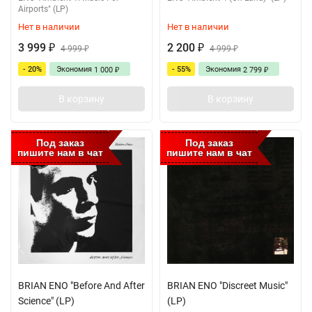
Airports" (LP)
Нет в наличии
Нет в наличии
3 999
2 200
₽
4 999
₽
4 999
₽
₽
- 20%
Экономия
- 55%
Экономия
1 000
2 799
₽
₽
В корзину
В корзину
Под заказ
Под заказ
пишите нам в чат
пишите нам в чат
BRIAN ENO "Before And After
BRIAN ENO "Discreet Music"
Science" (LP)
(LP)