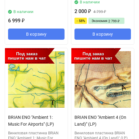
В наличии
2 000
В наличии
₽
4 799
₽
6 999
- 58%
Экономия
₽
2 799
₽
В корзину
В корзину
Под заказ
Под заказ
пишите нам в чат
пишите нам в чат
BRIAN ENO "Ambient 1:
BRIAN ENO "Ambient 4 (On
Music For Airports" (LP)
Land)" (LP)
Виниловая пластинка BRIAN
Виниловая пластинка BRIAN
ENO "Ambient 1: Music For
ENO "Ambient 4 (On Land)" (LP)