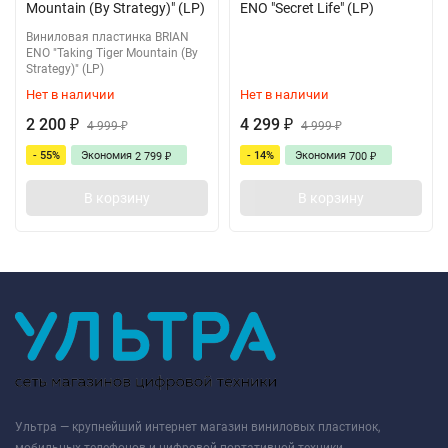
Mountain (By Strategy)" (LP)
ENO "Secret Life" (LP)
Виниловая пластинка BRIAN
ENO "Taking Tiger Mountain (By
Strategy)" (LP)
Нет в наличии
Нет в наличии
2 200
4 299
₽
4 999
₽
4 999
₽
₽
- 55%
Экономия
- 14%
Экономия
2 799
700
₽
₽
В корзину
В корзину
Ультра — крупнейший интернет магазин виниловых пластинок,