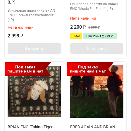
(LP)
Виниловая пластинка BRIAN
ENO "Music For Films" (LP).
Виниловая пластинка BRIAN
ENO "Foreverandevernomore"
Нет в наличии
(LP)
2 200
Нет в наличии
₽
4 999
₽
2 999
- 55%
Экономия
₽
2 799
₽
В корзину
В корзину
Под заказ
Под заказ
пишите нам в чат
пишите нам в чат
BRIAN ENO "Taking Tiger
FRED AGAIN AND BRIAN