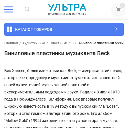
0
КАТАЛОГ ТОВАРОВ
Главная
/
Аудиотехника
/
Пластинки
/
B
/
Виниловые пластинки музыкан
Виниловые пластинки музыканта Beck
Бек Хансен, более известный как Beck, — американский певец,
автор песен, продюсер и мультиинструменталист, известный
своей эклектичной музыкальной палитрой и
экспериментальным подходом к звуку. Родился 8 июля 1970
года в Лос-Анджелесе, Калифорния. Бек впервые получил
широкую известность в 1994 году с выпуском сингла "Loser",
который стал гимном альтернативного рока. Его альбом
"Mellow Gold" (1994) закрепил его статус новатора в музыке,
совмещая элементы фолка, хип-хопа, панка и психоделии.