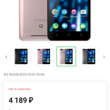
‹
›
BQ Mobile BQS-5020 Strike
Нет в наличии
4 189
₽