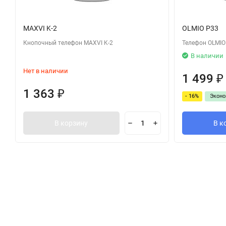
MAXVI K-2
OLMIO P33
Кнопочный телефон MAXVI K-2
Телефон OLMIO
В наличии
Нет в наличии
1 499
₽
1 363
₽
- 16%
Экон
В корзину
В к