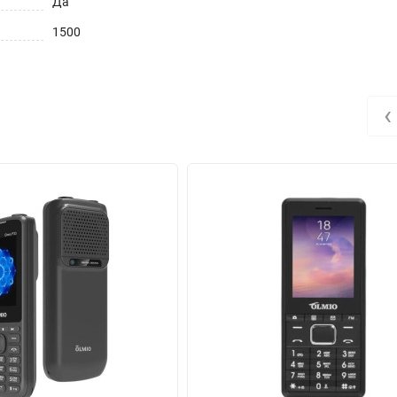
Да
1500
‹