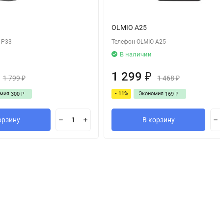
OLMIO A25
 P33
Телефон OLMIO A25
В наличии
1 299
₽
1 799
1 468
₽
₽
омия
- 11%
Экономия
300
169
₽
₽
орзину
В корзину