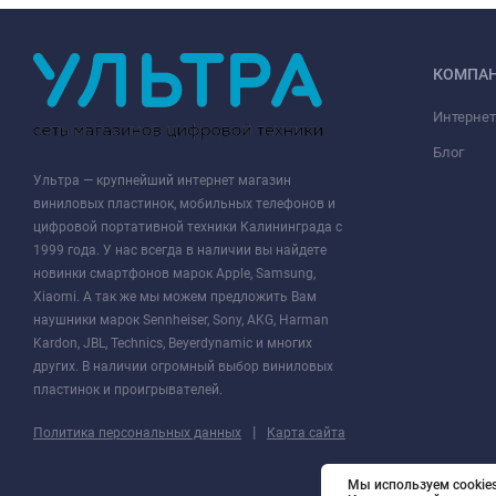
КОМПА
Интернет
Блог
Ультра — крупнейший интернет магазин
виниловых пластинок, мобильных телефонов и
цифровой портативной техники Калининграда с
1999 года. У нас всегда в наличии вы найдете
новинки смартфонов марок Apple, Samsung,
Xiaomi. А так же мы можем предложить Вам
наушники марок Sennheiser, Sony, AKG, Harman
Kardon, JBL, Technics, Beyerdynamic и многих
других. В наличии огромный выбор виниловых
пластинок и проигрывателей.
|
Политика персональных данных
Карта сайта
Мы используем cookies