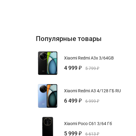
Популярные товары
Xiaomi Redmi A3x 3/64GB
4 999
₽
5 799
₽
Xiaomi Redmi A3 4/128 ГБ RU
6 499
₽
6 999
₽
Xiaomi Poco C61 3/64 Гб
5 999
₽
6 613
₽