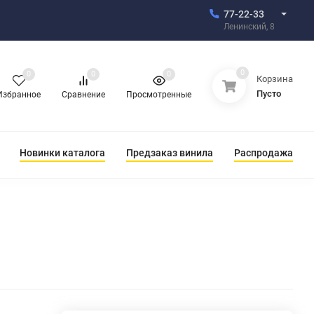
77-22-33
Ленинский, 8
0
0
0
0
Корзина
Пусто
Избранное
Сравнение
Просмотренные
Новинки каталога
Предзаказ винила
Распродажа