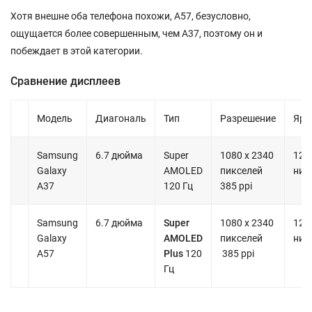
Хотя внешне оба телефона похожи, A57, безусловно,
ощущается более совершенным, чем A37, поэтому он и
побеждает в этой категории.
Сравнение дисплеев
Модель
Диагональ
Тип
Разрешение
Ярк
Samsung
6.7 дюйма
Super
1080 х 2340
124
Galaxy
AMOLED
пикселей
нит
A37
120 Гц
385 ppi
Samsung
6.7 дюйма
Super
1080 х 2340
125
Galaxy
AMOLED
пикселей
нит
A57
Plus
120
385 ppi
Гц