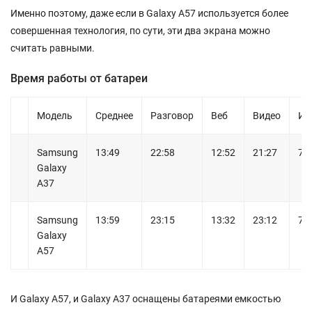
Именно поэтому, даже если в Galaxy A57 используется более
совершенная технология, по сути, эти два экрана можно
считать равными.
Время работы от батареи
Модель
Среднее
Разговор
Веб
Видео
Иг
Samsung
13:49
22:58
12:52
21:27
7:
Galaxy
A37
Samsung
13:59
23:15
13:32
23:12
7:
Galaxy
A57
И Galaxy A57, и Galaxy A37 оснащены батареями емкостью