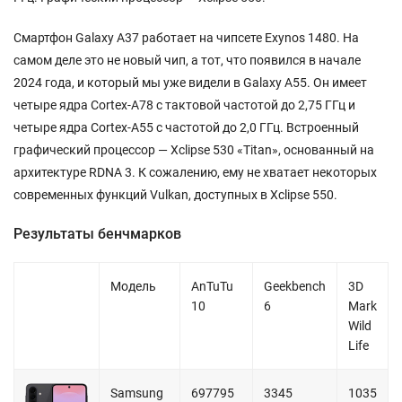
Смартфон Galaxy A37 работает на чипсете Exynos 1480. На
самом деле это не новый чип, а тот, что появился в начале
2024 года, и который мы уже видели в Galaxy A55. Он имеет
четыре ядра Cortex-A78 с тактовой частотой до 2,75 ГГц и
четыре ядра Cortex-A55 с частотой до 2,0 ГГц. Встроенный
графический процессор — Xclipse 530 «Titan», основанный на
архитектуре RDNA 3. К сожалению, ему не хватает некоторых
современных функций Vulkan, доступных в Xclipse 550.
Результаты бенчмарков
Модель
AnTuTu
Geekbench
3D
10
6
Mark
Wild
Life
Samsung
697795
3345
1035