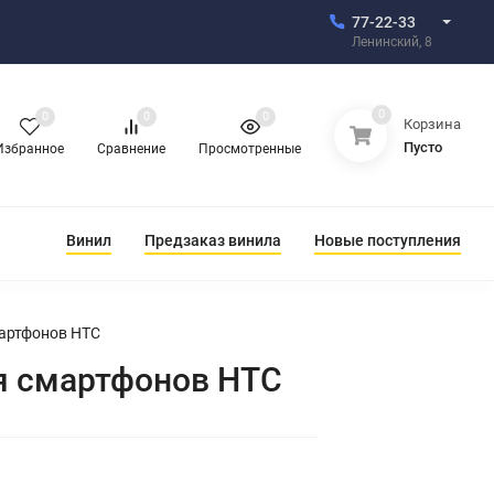
77-22-33
Ленинский, 8
0
0
0
0
Корзина
Пусто
Избранное
Сравнение
Просмотренные
Винил
Предзаказ винила
Новые поступления
мартфонов НТС
я смартфонов НТС