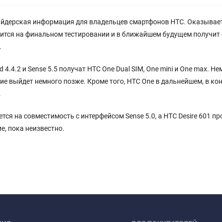
айдерская информация для владельцев смартфонов HTC. Оказывает
дится на финальном тестировании и в ближайшем будущем получит 
.
 4.4.2 и Sense 5.5 получат HTC One Dual SIM, One mini и One max. 
ление выйдет немного позже. Кроме того, HTC One в дальнейшем, в ко
.
ся на совместимость с интерфейсом Sense 5.0, а HTC Desire 601 про
е, пока неизвестно.