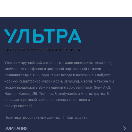
Ультра — крупнейший интернет магазин виниловых пластинок,
мобильных телефонов и цифровой портативной техники
Калининграда с 1999 года. У нас всегда в наличии вы найдете
новинки смартфонов марок Apple, Samsung, Xiaomi. А так же мы
можем предложить Вам наушники марок Sennheiser, Sony, AKG,
Harman Kardon, JBL, Technics, Beyerdynamic и многих других. В
наличии огромный выбор виниловых пластинок и
проигрывателей.
|
Политика персональных данных
Карта сайта
КОМПАНИЯ