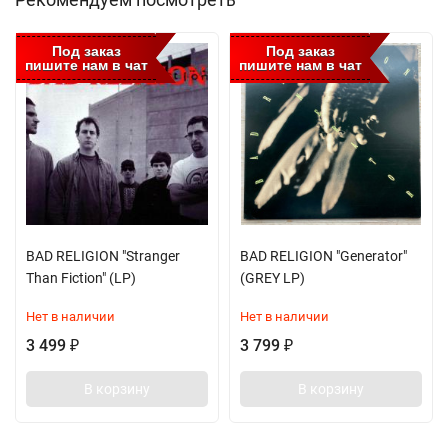
Под заказ
Под заказ
пишите нам в чат
пишите нам в чат
BAD RELIGION "Stranger
BAD RELIGION "Generator"
Than Fiction" (LP)
(GREY LP)
Нет в наличии
Нет в наличии
3 499
3 799
₽
₽
В корзину
В корзину