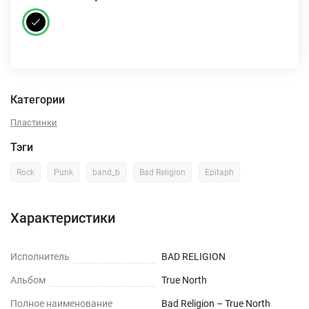
Категории
Пластинки
Тэги
Rock
Punk
band_b
Bad Religion
Epitaph
Характеристики
Исполнитель
BAD RELIGION
Альбом
True North
Полное наименование
Bad Religion – True North