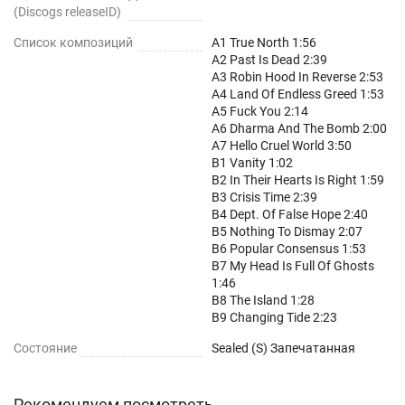
(Discogs releaseID)
Список композиций
A1 True North 1:56
A2 Past Is Dead 2:39
A3 Robin Hood In Reverse 2:53
A4 Land Of Endless Greed 1:53
A5 Fuck You 2:14
A6 Dharma And The Bomb 2:00
A7 Hello Cruel World 3:50
B1 Vanity 1:02
B2 In Their Hearts Is Right 1:59
B3 Crisis Time 2:39
B4 Dept. Of False Hope 2:40
B5 Nothing To Dismay 2:07
B6 Popular Consensus 1:53
B7 My Head Is Full Of Ghosts
1:46
B8 The Island 1:28
B9 Changing Tide 2:23
Состояние
Sealed (S) Запечатанная
Рекомендуем посмотреть