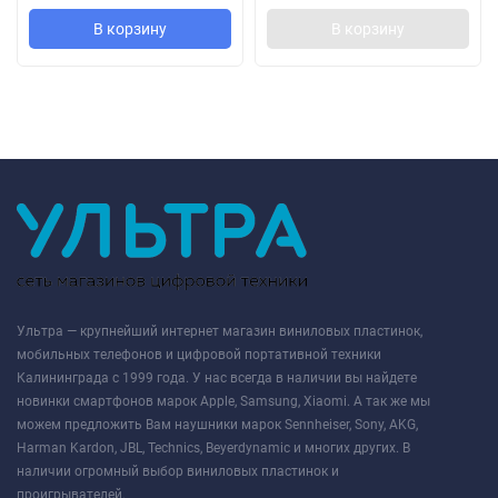
В корзину
В корзину
Ультра — крупнейший интернет магазин виниловых пластинок,
мобильных телефонов и цифровой портативной техники
Калининграда с 1999 года. У нас всегда в наличии вы найдете
новинки смартфонов марок Apple, Samsung, Xiaomi. А так же мы
можем предложить Вам наушники марок Sennheiser, Sony, AKG,
Harman Kardon, JBL, Technics, Beyerdynamic и многих других. В
наличии огромный выбор виниловых пластинок и
проигрывателей.