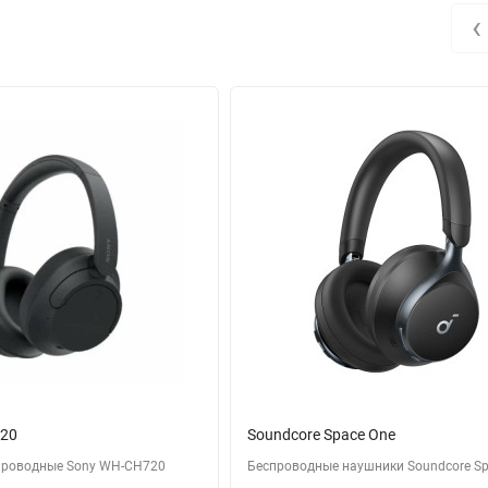
‹
20
Soundcore Space One
проводные Sony WH-CH720
Беспроводные наушники Soundcore Sp