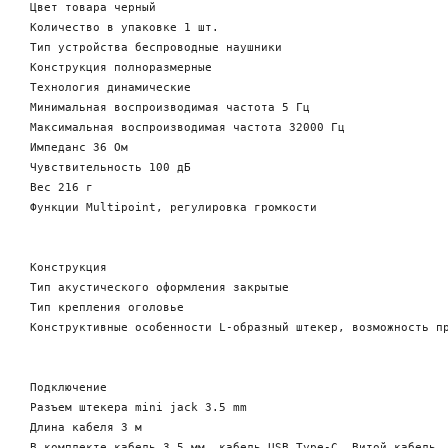
Цвет товара черный

Количество в упаковке 1 шт.

Тип устройства беспроводные наушники

Конструкция полноразмерные

Технология динамические

Минимальная воспроизводимая частота 5 Гц

Максимальная воспроизводимая частота 32000 Гц

Импеданс 36 Ом

Чувствительность 100 дБ

Вес 216 г

Функции Multipoint, регулировка громкости

Конструкция

Тип акустического оформления закрытые

Тип крепления оголовье

Конструктивные особенности L-образный штекер, возможность пр
Подключение 

Разъем штекера mini jack 3.5 mm

Длина кабеля 3 м

В комплекте кабель 3.5 мм, кабель USB Type-C, Витой кабель
