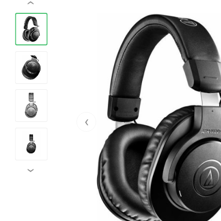
‹
‹
›