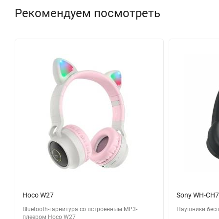
Рекомендуем посмотреть
Hoco W27
Sony WH-CH7
Bluetooth-гарнитура со встроенным MP3-
Наушники бес
плеером Hoco W27