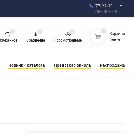
77-22-33
Ленинский, 8
0
0
0
0
Корзина
Пусто
Избранное
Сравнение
Просмотренные
Новинки каталога
Предзаказ винила
Распродажа