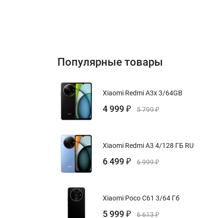
Популярные товары
Xiaomi Redmi A3x 3/64GB
4 999
₽
5 799
₽
Xiaomi Redmi A3 4/128 ГБ RU
6 499
₽
6 999
₽
Xiaomi Poco C61 3/64 Гб
5 999
₽
6 613
₽