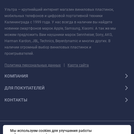
Ультра — крупнейший интернет магазин виниловых пластинок,
мобильных телефонов и цифровой портативной техники
Калининграда с 1999 года. У нас всегда в наличии вы найдете
новинки смартфонов марок Apple, Samsung, Xiaomi. А так же мы
можем предложить Вам наушники марок Sennheiser, Sony, AKG,
Harman Kardon, JBL, Technics, Beyerdynamic и многих других. В
наличии огромный выбор виниловых пластинок и
проигрывателей.
|
Политика персональных данных
Карта сайта
КОМПАНИЯ
ДЛЯ ПОКУПАТЕЛЕЙ
КОНТАКТЫ
Мы используем cookies для улучшения работы
© 2010 - 2026 Ультра Все права защищены Ультра - Калининградский