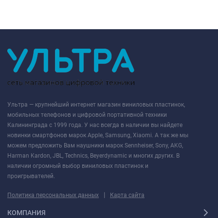
Ультра — крупнейший интернет магазин виниловых пластинок,
мобильных телефонов и цифровой портативной техники
Калининграда с 1999 года. У нас всегда в наличии вы найдете
новинки смартфонов марок Apple, Samsung, Xiaomi. А так же мы
можем предложить Вам наушники марок Sennheiser, Sony, AKG,
Harman Kardon, JBL, Technics, Beyerdynamic и многих других. В
наличии огромный выбор виниловых пластинок и
проигрывателей.
|
Политика персональных данных
Карта сайта
КОМПАНИЯ