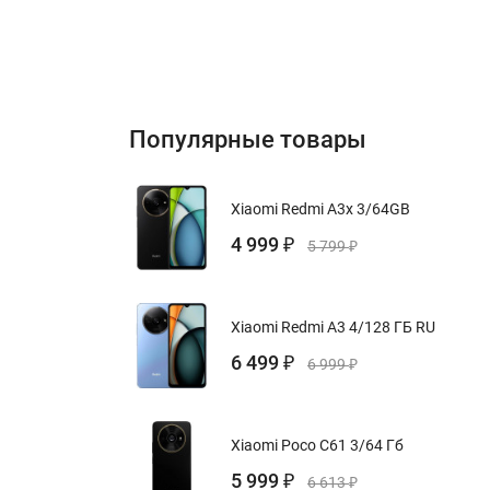
Популярные товары
Xiaomi Redmi A3x 3/64GB
4 999
₽
5 799
₽
Xiaomi Redmi A3 4/128 ГБ RU
6 499
₽
6 999
₽
Xiaomi Poco C61 3/64 Гб
5 999
₽
6 613
₽