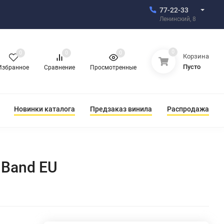
77-22-33
Ленинский, 8
0
0
0
0
Корзина
Пусто
Избранное
Сравнение
Просмотренные
Новинки каталога
Предзаказ винила
Распродажа
 Band EU