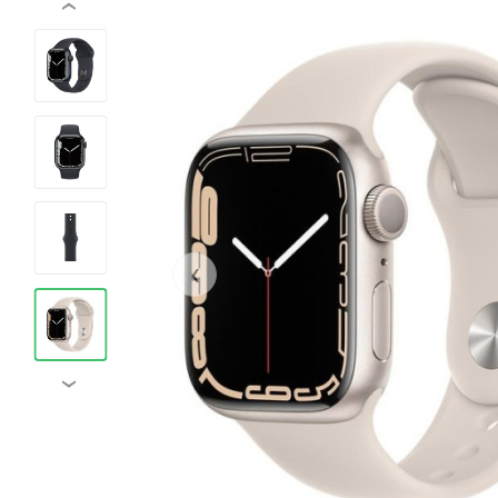
‹
‹
›