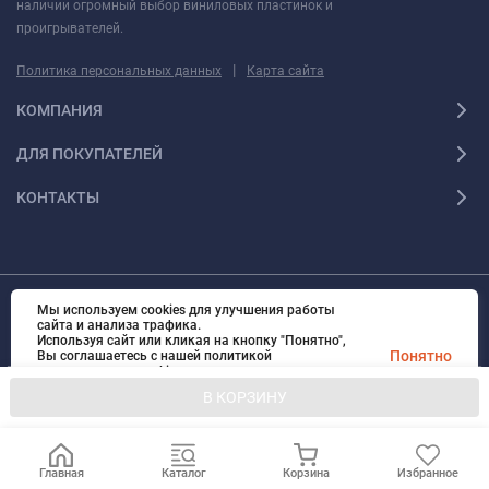
наличии огромный выбор виниловых пластинок и
проигрывателей.
|
Политика персональных данных
Карта сайта
КОМПАНИЯ
ДЛЯ ПОКУПАТЕЛЕЙ
КОНТАКТЫ
Мы используем cookies для улучшения работы
© 2010 - 2026 Ультра Все права защищены Ультра - Калининградский
сайта и анализа трафика.
интернет-магазин. Все права защищены.
Используя сайт или кликая на кнопку "Понятно",
Вся информация на сайте носит справочный характер и не является
Понятно
Вы соглашаетесь с нашей политикой
публичной офертой, определяемой положениями Статьи 437 Гражданского
использования cookies.
Политику использования cookies вы можете
кодекса Российской Федерации
В КОРЗИНУ
прочитать
здесь
.
Главная
Каталог
Корзина
Избранное