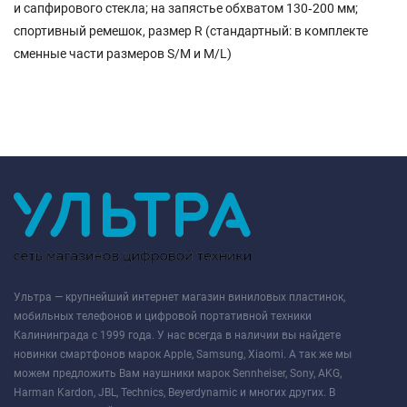
и сапфирового стекла; на запястье обхватом 130‑200 мм;
спортивный ремешок, размер R (стандартный: в комплекте
сменные части размеров S/M и M/L)
Ультра — крупнейший интернет магазин виниловых пластинок,
мобильных телефонов и цифровой портативной техники
Калининграда с 1999 года. У нас всегда в наличии вы найдете
новинки смартфонов марок Apple, Samsung, Xiaomi. А так же мы
можем предложить Вам наушники марок Sennheiser, Sony, AKG,
Harman Kardon, JBL, Technics, Beyerdynamic и многих других. В