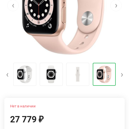
‹
›
‹
›
Нет в наличии
27 779
₽