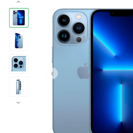
‹
‹
›