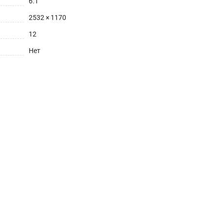
6.1
2532 × 1170
12
Нет