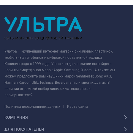
Ультра — крупнейший интернет магазин виниловых пластинок,
мобильных телефонов и цифровой портативной техники
Калининграда с 1999 года. У нас всегда в наличии вы найдете
новинки смартфонов марок Apple, Samsung, Xiaomi. А так же мы
можем предложить Вам наушники марок Sennheiser, Sony, AKG,
Harman Kardon, JBL, Technics, Beyerdynamic и многих других. В
наличии огромный выбор виниловых пластинок и
проигрывателей.
|
Политика персональных данных
Карта сайта
КОМПАНИЯ
ДЛЯ ПОКУПАТЕЛЕЙ