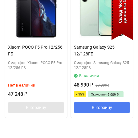
доставка 5 дней
Склад Москва
Xiaomi POCO F5 Pro 12/256
Samsung Galaxy S25
ГБ
12/128ГБ
Смартфон Xiaomi POCO F5 Pro
Смартфон Samsung Galaxy S25
12/256 ГБ
12/128ГБ
В наличии
48 990
Нет в наличии
₽
57 999
₽
47 248
- 15%
Экономия
₽
9 009
₽
В корзину
В корзину