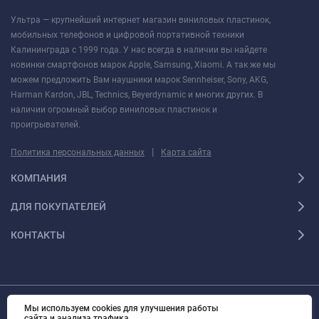
Ультра — крупнейший интернет магазин виниловых пластинок,
мобильных телефонов и цифровой портативной техники
Калининграда с 1999 года. У нас всегда в наличии вы найдете
новинки смартфонов марок Apple, Samsung, Xiaomi. А так же мы
можем предложить Вам наушники марок Sennheiser, Sony, AKG,
Harman Kardon, JBL, Technics, Beyerdynamic и многих других. В
наличии огромный выбор виниловых пластинок и
проигрывателей.
|
Политика персональных данных
Карта сайта
КОМПАНИЯ
ДЛЯ ПОКУПАТЕЛЕЙ
КОНТАКТЫ
Мы используем cookies для улучшения работы
© 2010 - 2026 Ультра Все права защищены Ультра - Калининградский
сайта и анализа трафика.