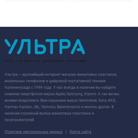
Ультра — крупнейший интернет магазин виниловых пластинок,
мобильных телефонов и цифровой портативной техники
Калининграда с 1999 года. У нас всегда в наличии вы найдете
новинки смартфонов марок Apple, Samsung, Xiaomi. А так же мы
можем предложить Вам наушники марок Sennheiser, Sony, AKG,
Harman Kardon, JBL, Technics, Beyerdynamic и многих других. В
наличии огромный выбор виниловых пластинок и
проигрывателей.
|
Политика персональных данных
Карта сайта